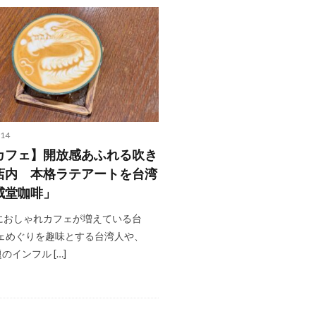
-14
カフェ】開放感あふれる吹き
店内 本格ラテアートを台湾
威堂咖啡」
におしゃれカフェが増えている台
フェめぐりを趣味とする台湾人や、
のインフル […]