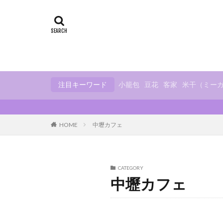
小烏来
グル
カフェ
夜市
ベトナム料理
お土産
眷村
注目キーワード
小籠包
豆花
客家
米干（ミー
HOME
中壢カフェ
CATEGORY
中壢カフェ