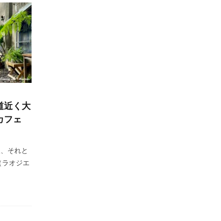
道近く大
カフェ
線、それと
（ラオジエ