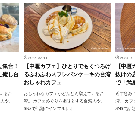
2025-07-11
2025-03
ん集合！
【中壢カフェ】ひとりでもくつろげ
【中壢
た癒し台
るふわふわスフレパンケーキの台湾
抜けの
おしゃれカフェ
で「武
いる台
おしゃれなカフェがどんどん増えている台
近年急激
湾人や、
湾。 カフェめぐりを趣味とする台湾人や、
湾。 カ
SNSで話題のインフル […]
SNSで話題