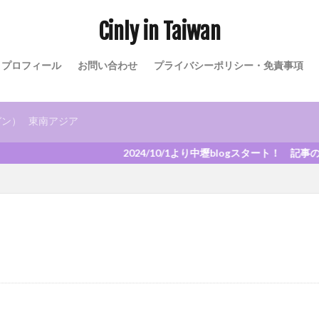
メ
B級グルメ
小籠包
小吃
米干
朝ごはん
火鍋
Cinly in Taiwan
マッサージ
豆花
観光スポット
観光工場
日式宿舎
タイ料理
インドネシア料理
日本食
ドリンクスタンド
チェ
プロフィール
お問い合わせ
プライバシーポリシー・免責事項
客家
ホテル
交通アクセス
コインロッカー
基本情報
検索
ガン）
東南アジア
2024/10/1より中壢blogスタート！ 記事のリ