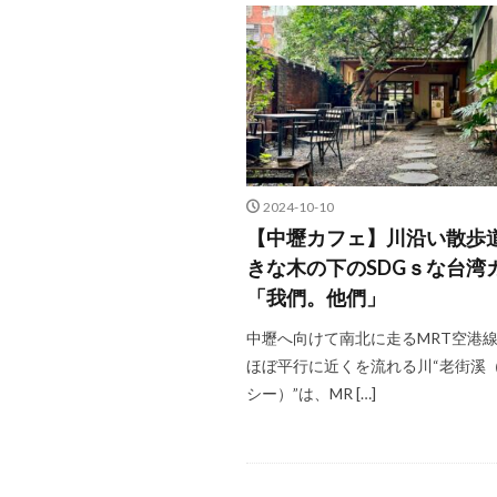
2024-10-10
【中壢カフェ】川沿い散歩
きな木の下のSDGｓな台湾
「我們。他們」
中壢へ向けて南北に走るMRT空港
ほぼ平行に近くを流れる川“老街溪
シー）”は、MR […]