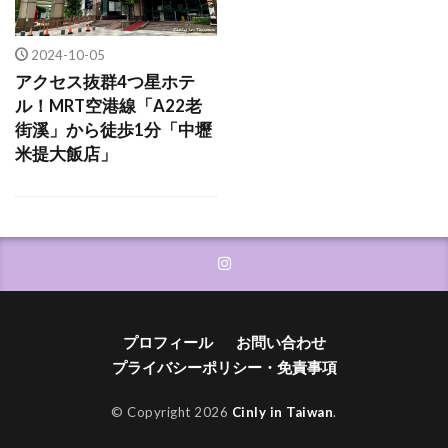
ホテル
交通アクセス
コインロッカー
基本情報
2024-10-05
アクセス抜群4つ星ホテ
検索
ル！MRT空港線「A22老
街溪」から徒歩1分「中壢
米提大飯店」
プロフィール
お問い合わせ
プライバシーポリシー・免責事項
© Copyright 2026
Cinly in Taiwan
.