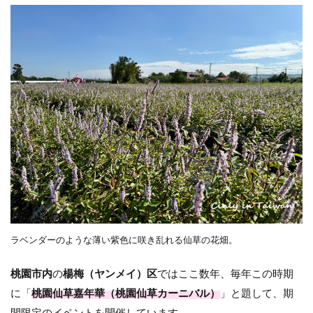
ラベンダーのような薄い紫色に咲き乱れる仙草の花畑。
桃園市内
の
楊梅（ヤンメイ）区
ではここ数年、毎年この時期
に「
桃園仙草嘉年華（桃園仙草カーニバル）
」と題して、期
間限定のイベントを開催しています。