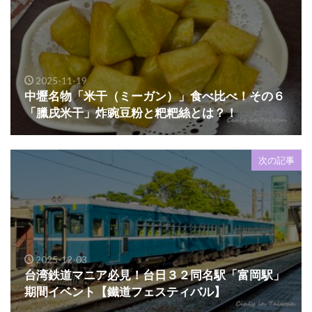
2025-11-19
中壢名物「米干（ミーガン）」食べ比べ！その６
「臘戌米干」炸豌豆粉と粑粑絲とは？！
次の記事
2025-12-03
台湾鉄道マニア必見！台日３２同名駅「富岡駅」
期間イベント【鐵道フェスティバル】