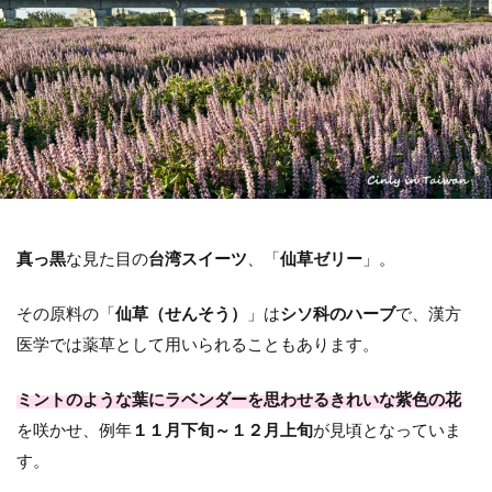
ホテル
交通アクセス
コインロッカー
基本情報
検索
真っ黒
な見た目の
台湾スイーツ
、「
仙草ゼリー
」。
その原料の「
仙草（せんそう）
」は
シソ科のハーブ
で、漢方
医学では薬草として用いられることもあります。
ミントのような葉にラベンダーを思わせるきれいな紫色の花
を咲かせ、例年
１１月下旬～１２月上旬
が見頃となっていま
す。