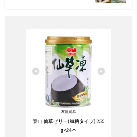
友盛貿易
泰山 仙草ゼリー(加糖タイプ) 255
g×24本