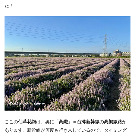
た！
ここの
仙草花畑
は、奥に「
高鐵
」＝
台湾新幹線
の
高架線路
が
あります。新幹線が何度も行き来しているので、タイミング