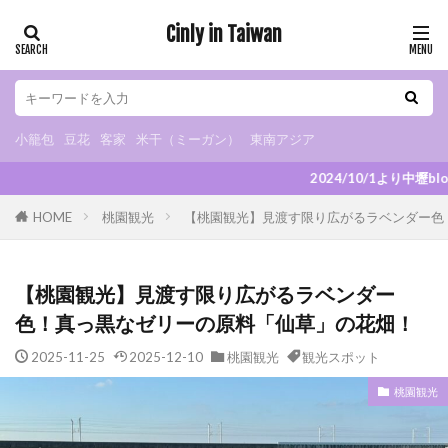
Cinly in Taiwan
小籠包
豆花
客家
米干（ミーガン）
東南アジア
カテゴリー
小籠包
豆花
客家
米干（ミーガン）
東南アジア
2024/10/1より中壢blogスタート！ 記事のリクエ
タグ
HOME
桃園観光
【桃園観光】見渡す限り広がるラベンダー色
小烏来
グルメ
B級グルメ
小籠包
小吃
米干
朝ごはん
火鍋
スイーツ
【桃園観光】見渡す限り広がるラベンダー
カフェ
夜市
マッサージ
豆花
色！真っ黒なゼリーの原料「仙草」の花畑！
観光スポット
観光工場
日式宿舎
2025-11-25
2025-12-10
桃園観光
観光スポット
異国料理
ベトナム料理
タイ料理
インドネシア料理
日本食
ドリンクスタンド
桃園観光
チェーンストア
お土産
眷村
客家