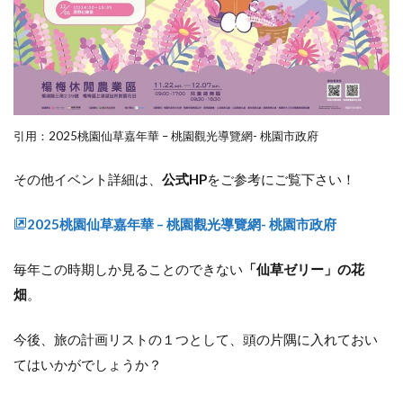
引用：2025桃園仙草嘉年華 – 桃園觀光導覽網- 桃園市政府
その他イベント詳細は、
公式HP
をご参考にご覧下さい！
2025桃園仙草嘉年華 – 桃園觀光導覽網- 桃園市政府
毎年この時期しか見ることのできない
「仙草ゼリー」の花
畑
。
今後、旅の計画リストの１つとして、頭の片隅に入れておい
てはいかがでしょうか？