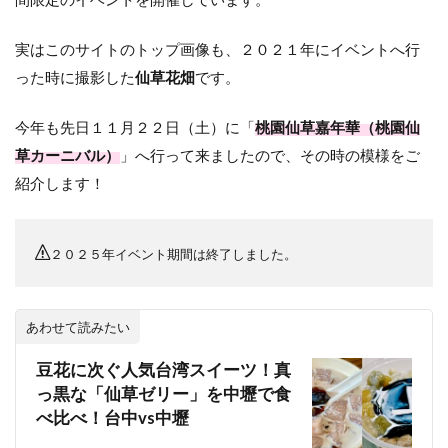
実はこのサイトのトップ画像も、２０２１年にイベントへ行
った時に撮影した
仙草花畑
です。
今年も先日１１月２２日（土）に「
桃園仙草嘉年華（桃園仙
草カーニバル）
」へ行って来ましたので、その時の模様をご
紹介します！
２０２５年イベント期間は終了しました。
あわせて読みたい
豆花に次ぐ人気台湾スイーツ！真
っ黒な「仙草ゼリー」を中壢で食
べ比べ！台中vs中壢