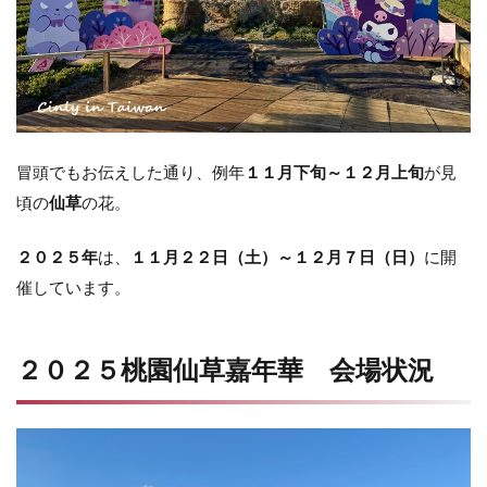
冒頭でもお伝えした通り、例年
１１月下旬～１２月上旬
が見
頃の
仙草
の花。
２０２５年
は、
１１月２２日（土）～１２月７日（日）
に開
催しています。
２０２５桃園仙草嘉年華 会場状況