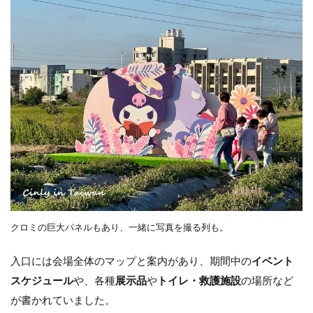
クロミの巨大パネルもあり、一緒に写真を撮る列も。
入口には会場全体のマップと案内があり、期間中の
イベント
スケジュール
や、各種
展示品
や
トイレ・救護施設
の場所など
が書かれていました。