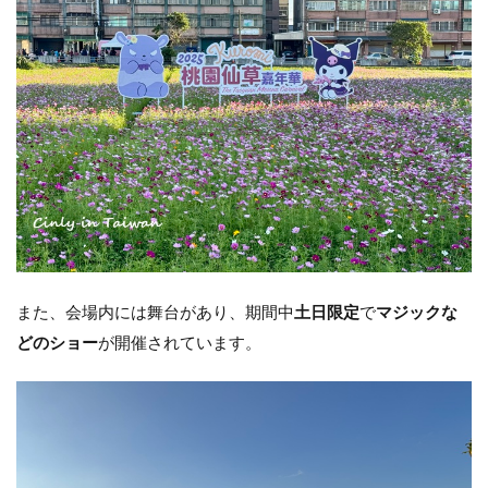
また、会場内には舞台があり、期間中
土日限定
で
マジックな
どのショー
が開催されています。