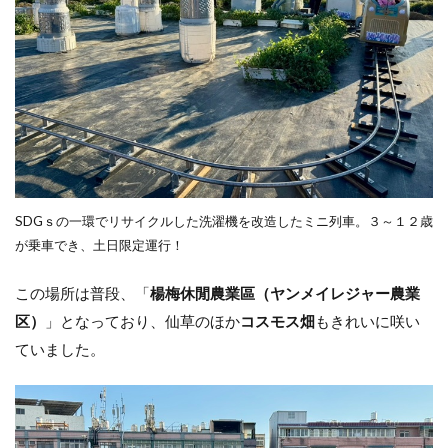
SDGｓの一環でリサイクルした洗濯機を改造したミニ列車。３～１２歳
が乗車でき、土日限定運行！
この場所は普段、「
楊梅休閒農業區（ヤンメイレジャー農業
区）
」となっており、仙草のほか
コスモス畑
もきれいに咲い
ていました。