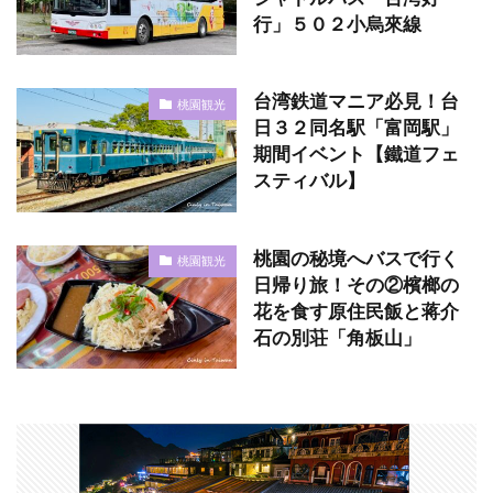
行」５０２小烏來線
台湾鉄道マニア必見！台
桃園観光
日３２同名駅「富岡駅」
期間イベント【鐵道フェ
スティバル】
桃園の秘境へバスで行く
桃園観光
日帰り旅！その②檳榔の
花を食す原住民飯と蒋介
石の別荘「角板山」