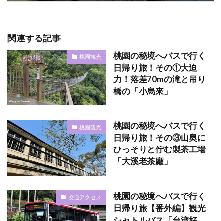
関連する記事
桃園の秘境へバスで行く
桃園観光
日帰り旅！その①大迫
力！落差70mの滝と吊り
橋の「小烏來」
桃園の秘境へバスで行く
桃園観光
日帰り旅！その③山奥に
ひっそりと佇む製茶工場
「大溪老茶廠」
桃園の秘境へバスで行く
交通アクセス
日帰り旅【番外編】観光
シャトルバス「台湾好