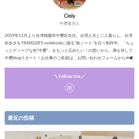
Cinly
中壢案内人
2019年11月より台湾桃園市中壢区在住。台湾人夫と二人暮らし。台湾
街歩きをTRAVELER'S notebookに綴る“旅ノート”を日々制作中。「ちょ
っとディープな街“中壢”」をもっと広めたい！の想いから、満を持して
中壢blogスタート！お仕事のご依頼は、お問い合わせフォームから✉🕊
＼follow me／
最近の投稿