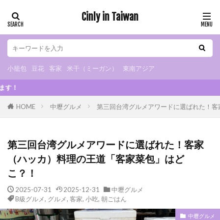
Cinly in Taiwan
小籠包
豆花
客家
米干（ミーガン）
東南アジア
カテゴリー
小籠包
豆花
客家
米干（ミーガン）
東南アジア
2024/10/1より中壢b
タグ
HOME
中壢グルメ
第三回台湾グルメアワードに選ばれた！客
小烏来
グルメ
B級グルメ
小籠包
小吃
米干
朝ごはん
火鍋
スイーツ
第三回台湾グルメアワードに選ばれた！客家
カフェ
夜市
マッサージ
豆花
（ハッカ）料理の王道「客家菜包」はど
観光スポット
観光工場
日式宿舎
こ？！
異国料理
ベトナム料理
タイ料理
2025-07-31
2025-12-31
中壢グルメ
インドネシア料理
日本食
ドリンクスタンド
B級グルメ
,
グルメ
,
客家
,
小吃
,
朝ごはん
チェーンストア
お土産
眷村
客家
中壢グルメ