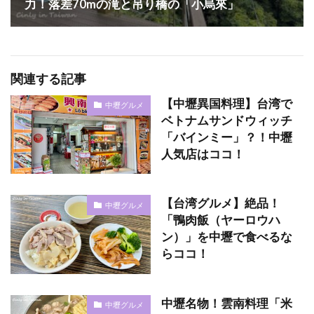
力！落差70mの滝と吊り橋の「小烏來」
関連する記事
【中壢異国料理】台湾で
中壢グルメ
ベトナムサンドウィッチ
「バインミー」？！中壢
人気店はココ！
【台湾グルメ】絶品！
中壢グルメ
「鴨肉飯（ヤーロウハ
ン）」を中壢で食べるな
らココ！
中壢名物！雲南料理「米
中壢グルメ