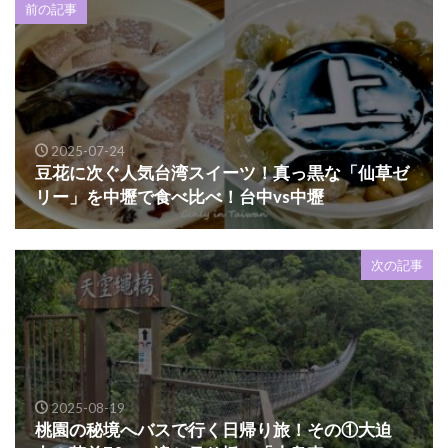
前の記事
2025-07-24
豆花に次ぐ人気台湾スイーツ！真っ黒な「仙草ゼ
リー」を中壢で食べ比べ！台中vs中壢
次の記事
2025-08-19
桃園の秘境へバスで行く日帰り旅！その①大迫