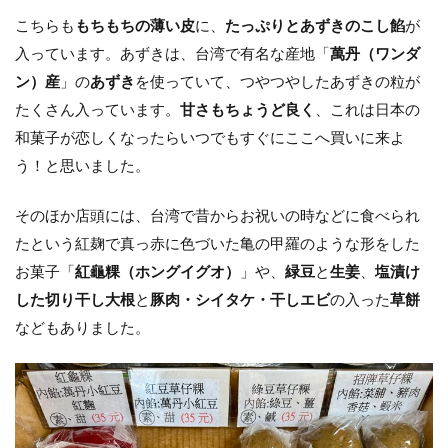
こちらも
もちもちの薄い皮
に、
たっぷりとあずきのこし餡
が
入っています。あずきは、台湾で有名な産地「
萬丹（ワンダ
ン）産
」の
あずき
を使っていて、つやつやしたあずきの粒が
たくさん入っています。
甘さもちょうど良く
、これは日本の
和菓子が恋しくなったらいつでもすぐにここへ買いに来よ
う！と思いました。
そのほか店頭には、台湾で昔からお祝いの時などに食べられ
たという紅麹で真っ赤に色づいた亀の甲羅のような形をした
お菓子「
紅龜粿（ホングイグオ）
」や、
緑豆
と
生姜
、
塩漬け
した切り干し大根
と
豚肉・シイタケ・干しエビ
の入った
草餅
などもありました。