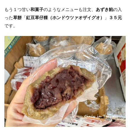
もう１つ甘い
和菓子
のようなメニューも注文、
あずき餡
の入
った
草餅
「
紅豆草仔粿（ホンドウツァオザイグオ）
」
３５元
です。