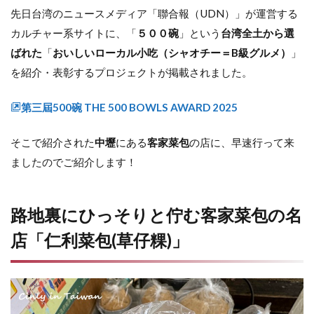
先日台湾のニュースメディア「聯合報（UDN）」が運営する
カルチャー系サイトに、「
５００碗
」という
台湾全土から選
ばれた
「
おいしいローカル小吃（シャオチー＝B級グルメ）
」
を紹介・表彰するプロジェクトが掲載されました。
第三屆500碗 THE 500 BOWLS AWARD 2025
そこで紹介された
中壢
にある
客家菜包
の店に、早速行って来
ましたのでご紹介します！
路地裏にひっそりと佇む客家菜包の名
店「仁利菜包(草仔粿)」