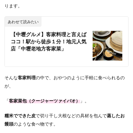
ります。
あわせて読みたい
【中壢グルメ】客家料理と言えば
ココ！駅から徒歩１分！地元人気
店「中壢老地方客家菜」
そんな
客家料理
の中で、おやつのように手軽に食べられるの
が、
「
客家菜包（クージャーツァイバオ）
」。
糯米でできた皮
で切り干し大根などの具材を包んで
蒸したお
饅頭
のような食べ物です。