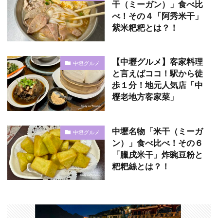
干（ミーガン）」食べ比
べ！その４「阿秀米干」
紫米粑粑とは？！
【中壢グルメ】客家料理
中壢グルメ
と言えばココ！駅から徒
歩１分！地元人気店「中
壢老地方客家菜」
中壢名物「米干（ミーガ
中壢グルメ
ン）」食べ比べ！その６
「臘戌米干」炸豌豆粉と
粑粑絲とは？！