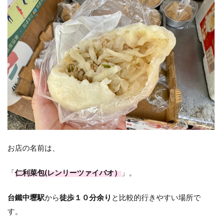
お店の名前は、
「
仁利菜包(レンリーツァイバオ）
」。
台鐵中壢駅
から
徒歩１０分余り
と比較的行きやすい場所で
す。