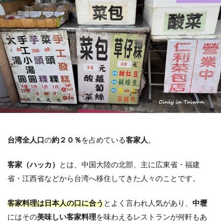
ホテル
交通アクセス
コインロッカー
基本情報
検索
台湾全人口
の
約２０％
を占めている
客家人
。
客家（ハッカ）
とは、中国大陸の北部、主に広東省・福建
省・江西省などから台湾へ移住してきた人々のことです。
客家料理は日本人の口に合う
とよく言われ人気があり、
中壢
にはその
美味しい客家料理
を味わえるレストランが何軒もあ