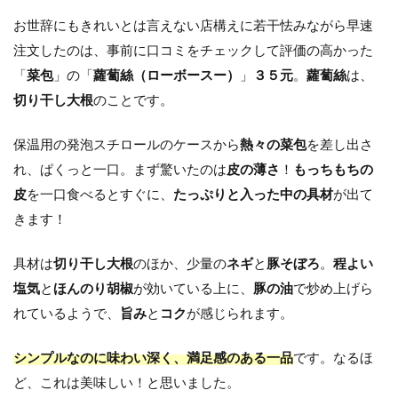
お世辞にもきれいとは言えない店構えに若干怯みながら早速
注文したのは、事前に口コミをチェックして評価の高かった
「
菜包
」の「
蘿蔔絲（ローボースー）
」
３５元
。
蘿蔔絲
は、
切り干し大根
のことです。
保温用の発泡スチロールのケースから
熱々の菜包
を差し出さ
れ、ぱくっと一口。まず驚いたのは
皮の薄さ
！
もっちもちの
皮
を一口食べるとすぐに、
たっぷりと入った中の具材
が出て
きます！
具材は
切り干し大根
のほか、少量の
ネギ
と
豚そぼろ
。
程よい
塩気
と
ほんのり胡椒
が効いている上に、
豚の油
で炒め上げら
れているようで、
旨み
と
コク
が感じられます。
シンプルなのに味わい深く、満足感のある一品
です。なるほ
ど、これは美味しい！と思いました。