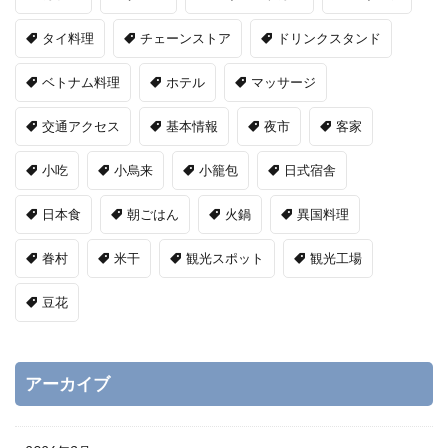
タイ料理
チェーンストア
ドリンクスタンド
ベトナム料理
ホテル
マッサージ
交通アクセス
基本情報
夜市
客家
小吃
小烏来
小籠包
日式宿舎
日本食
朝ごはん
火鍋
異国料理
眷村
米干
観光スポット
観光工場
豆花
アーカイブ