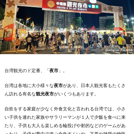
ホテル
交通アクセス
コインロッカー
基本情報
検索
台湾観光のド定番、「
夜市
」。
台湾は各地に大小様々な
夜市
があり、日本人観光客もたくさ
ん訪れる有名な
観光夜市
がいくつもあります。
自炊をする家庭が少なく外食文化と言われる台湾では、小さ
い子供を連れた家族やサラリーマンが１人で夕飯を食べに来
たり、子供も大人も楽しめる輪投げや射的などのゲームがあ
ったり、子供が夢中で遊ぶ金魚すくいや、下着や雑貨の物販