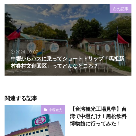
次の記事
2024-10-07
中壢からバスに乗ってショートトリップ「馬祖新
村眷村文創園区」ってどんなところ？
関連する記事
【台湾観光工場見学】台
中壢観光
湾で中壢だけ！黑松飲料
博物館に行ってみた！