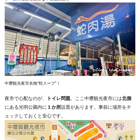
中壢観光夜市名物“蛇スープ”！
夜市で心配なのが、
トイレ問題
。ここ中壢観光夜市には
北側
にある光明公園内に
１か所
設置があります。事前に場所をチ
ェックしておくと安心です。