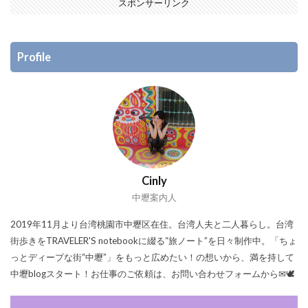
スポンサーリンク
Profile
Cinly
中壢案内人
2019年11月より台湾桃園市中壢区在住。台湾人夫と二人暮らし。台湾
街歩きをTRAVELER'S notebookに綴る“旅ノート”を日々制作中。「ちょ
っとディープな街“中壢”」をもっと広めたい！の想いから、満を持して
中壢blogスタート！お仕事のご依頼は、お問い合わせフォームから✉🕊