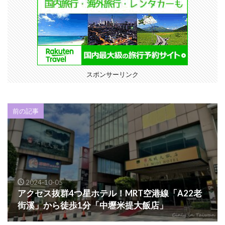
スポンサーリンク
前の記事
2024-10-05
アクセス抜群4つ星ホテル！MRT空港線「A22老
街溪」から徒歩1分「中壢米提大飯店」