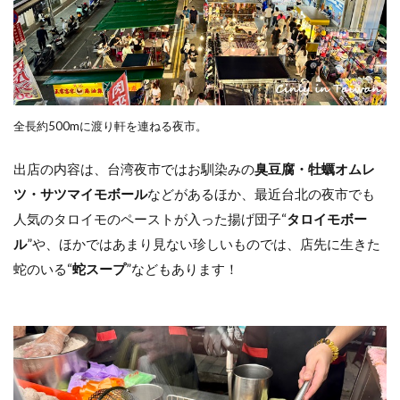
全長約500mに渡り軒を連ねる夜市。
出店の内容は、台湾夜市ではお馴染みの
臭豆腐・牡蠣オムレ
ツ・サツマイモボール
などがあるほか、最近台北の夜市でも
人気のタロイモのペーストが入った揚げ団子“
タロイモボー
ル
”や、ほかではあまり見ない珍しいものでは、店先に生きた
蛇のいる“
蛇スープ
”などもあります！