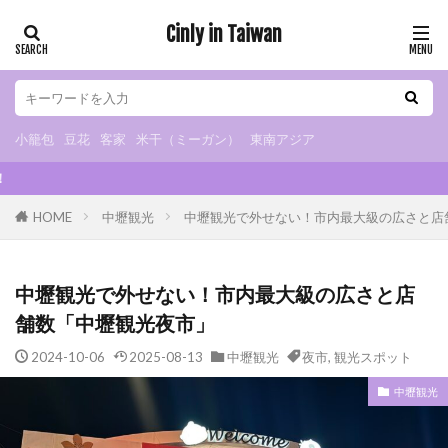
Cinly in Taiwan
小籠包
豆花
客家
米干（ミーガン）
東南アジア
カテゴリー
小籠包
豆花
客家
米干（ミーガン）
東南アジア
2024/10/1より中壢bl
タグ
HOME
中壢観光
中壢観光で外せない！市内最大級の広さと店
小烏来
グルメ
B級グルメ
小籠包
小吃
米干
朝ごはん
火鍋
スイーツ
中壢観光で外せない！市内最大級の広さと店
カフェ
夜市
マッサージ
豆花
舗数「中壢観光夜市」
観光スポット
観光工場
日式宿舎
2024-10-06
2025-08-13
中壢観光
夜市
,
観光スポット
異国料理
ベトナム料理
タイ料理
インドネシア料理
日本食
ドリンクスタンド
中壢観光
チェーンストア
お土産
眷村
客家