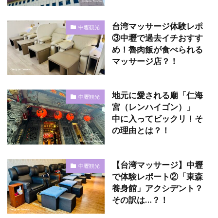
台湾マッサージ体験レポ
中壢観光
③中壢で過去イチおすす
め！魯肉飯が食べられる
マッサージ店？！
地元に愛される廟「仁海
中壢観光
宮（レンハイゴン）」
中に入ってビックリ！そ
の理由とは？！
【台湾マッサージ】中壢
中壢観光
で体験レポート②「東森
養身館」アクシデント？
その訳は…？！