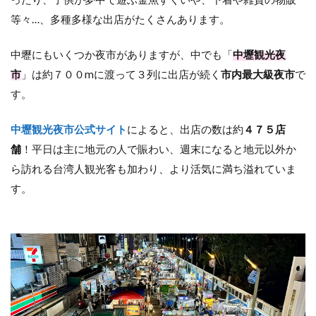
等々…、多種多様な出店がたくさんあります。
中壢にもいくつか夜市がありますが、中でも「
中壢観光夜
市
」は約７００mに渡って３列に出店が続く
市内最大級夜市
で
す。
中壢観光夜市公式サイト
によると、出店の数は約
４７５店
舗
！平日は主に地元の人で賑わい、週末になると地元以外か
ら訪れる台湾人観光客も加わり、より活気に満ち溢れていま
す。