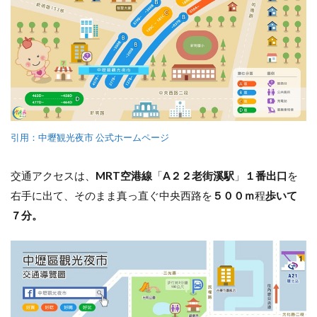
引用：中壢観光夜市 公式ホームページ
交通アクセスは、
MRT空港線
「
A２２老街溪駅
」
１番出口
を
右手に出て、そのまま真っ直ぐ中央西路を
５００ｍ
程
歩いて
７分。