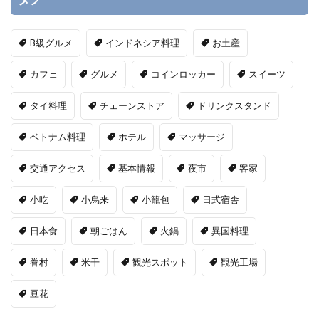
B級グルメ
インドネシア料理
お土産
カフェ
グルメ
コインロッカー
スイーツ
タイ料理
チェーンストア
ドリンクスタンド
ベトナム料理
ホテル
マッサージ
交通アクセス
基本情報
夜市
客家
小吃
小烏来
小籠包
日式宿舎
日本食
朝ごはん
火鍋
異国料理
眷村
米干
観光スポット
観光工場
豆花