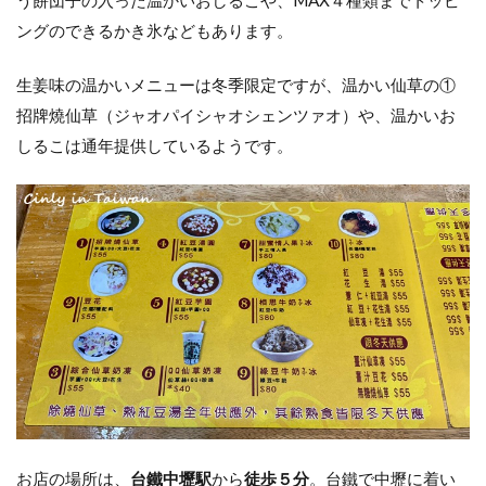
ングのできるかき氷などもあります。
生姜味の温かいメニューは冬季限定ですが、温かい仙草の①
招牌燒仙草（ジャオパイシャオシェンツァオ）や、温かいお
しるこは通年提供しているようです。
お店の場所は、
台鐵中壢駅
から
徒歩５分
。台鐵で中壢に着い