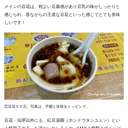
メインの豆花は、程よい豆腐感があり豆乳の味がしっかりと
感じられ、昔ながらの王道な豆花といった感じでとても美味
しいです！
②豆花５５元。写真は、芋圓と珍珠をトッピング。
豆花・仙草以外にも、紅豆湯圓（ホンドウタンユェン）とい
う餅団子の入った温かいおしるこや、MAX４種類までトッピ