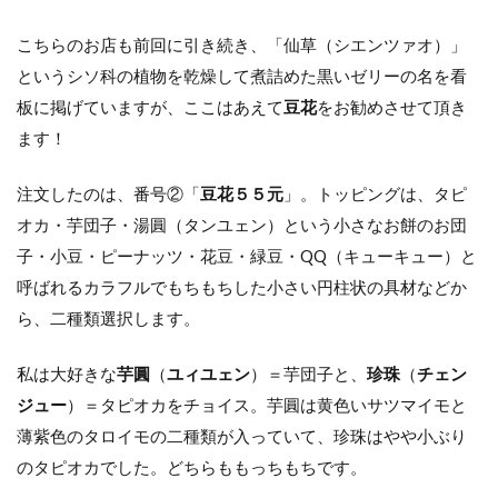
こちらのお店も前回に引き続き、「仙草（シエンツァオ）」
というシソ科の植物を乾燥して煮詰めた黒いゼリーの名を看
板に掲げていますが、ここはあえて
豆花
をお勧めさせて頂き
ます！
注文したのは、番号②「
豆花５５元
」。トッピングは、タピ
オカ・芋団子・湯圓（タンユェン）という小さなお餅のお団
子・小豆・ピーナッツ・花豆・緑豆・QQ（キューキュー）と
呼ばれるカラフルでもちもちした小さい円柱状の具材などか
ら、二種類選択します。
私は大好きな
芋圓
（
ユィユェン
）＝芋団子と、
珍珠
（
チェン
ジュー
）＝タピオカをチョイス。芋圓は黄色いサツマイモと
薄紫色のタロイモの二種類が入っていて、珍珠はやや小ぶり
のタピオカでした。どちらももっちもちです。