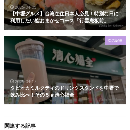
2025-04-01
【中壢グルメ】台湾在住日本人必見！特別な日に
利用したい鮨おまかせコース「行雲庵板前」
次の記事
2025-04-17
タピオカミルクティのドリンクスタンドを中壢で
飲み比べ！その５＃清心福全
関連する記事