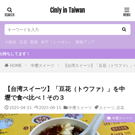
Cinly in Taiwan
小籠包
豆花
客家
米干（ミーガン）
東南アジア
カテゴリー
小籠包
豆花
客家
米干（ミーガン）
東南アジア
2024/10
タグ
HOME
中壢スイーツ
【台湾スイーツ】「豆花（トウファ）」
小烏来
グルメ
B級グルメ
小籠包
小吃
米干
朝ごはん
火鍋
スイーツ
【台湾スイーツ】「豆花（トウファ）」を中
カフェ
夜市
マッサージ
豆花
壢で食べ比べ！その３
観光スポット
観光工場
日式宿舎
2025-04-15
2025-04-15
中壢スイーツ
スイーツ
,
豆花
異国料理
ベトナム料理
タイ料理
インドネシア料理
日本食
ドリンクスタンド
中壢スイーツ
チェーンストア
お土産
眷村
客家