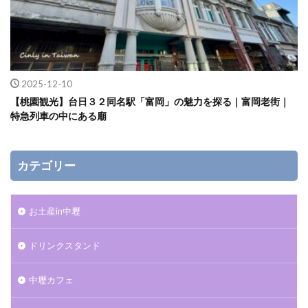
2025-12-10
【桃園観光】台日３２同名駅「富岡」の魅力を探る｜富岡老街｜
特急列車の中にある廟
カテゴリー
お土産in中壢
ドリンクスタンド
中壢カフェ