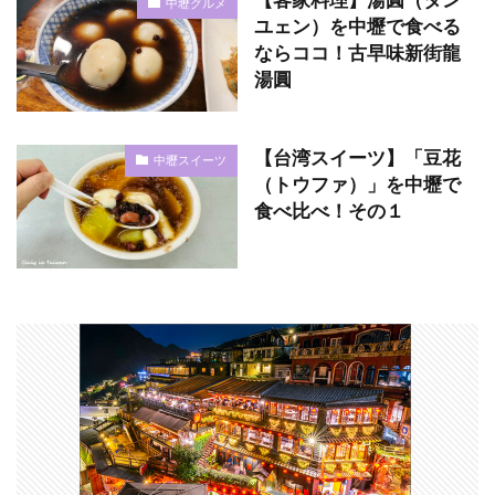
【客家料理】湯圓（タン
中壢グルメ
ユェン）を中壢で食べる
ならココ！古早味新街龍
湯圓
【台湾スイーツ】「豆花
中壢スイーツ
（トウファ）」を中壢で
食べ比べ！その１