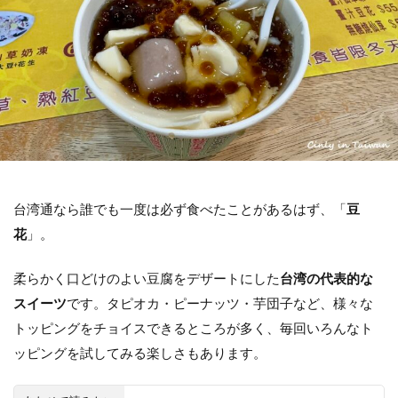
ホテル
交通アクセス
コインロッカー
基本情報
検索
台湾通なら誰でも一度は必ず食べたことがあるはず、「
豆
花
」。
柔らかく口どけのよい豆腐をデザートにした
台湾の代表的な
スイーツ
です。タピオカ・ピーナッツ・芋団子など、様々な
トッピングをチョイスできるところが多く、毎回いろんなト
ッピングを試してみる楽しさもあります。