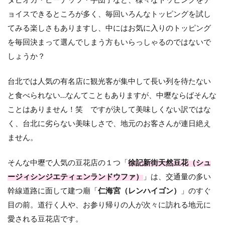
ョイスできるところが多く、毎回いろんなトッピングを試し
てみる楽しさもありますし、中にはお気に入りのトッピング
を毎回決まって選んでしまう方もいらっしゃるのではないで
しょうか？
台北では人気の有名店に観光客が集中して長い列を待たない
と食べられない…なんてこともありますが、中壢ならばそんな
ことはありません！笑 ですが決して美味しくない訳ではな
く、台北に劣らない美味しさで、地元のお客さんが連日絶え
ません。
そんな中壢で人気の豆花店の１つ「
徐記新街天然豆花（シュ
ージィシンジエティェンランドウファ）
」は、交通量の多い
幹線道路に面して建つ廟「
仁海宮（レンハイゴン）
」のすぐ
目の前。道行く人や、お参り帰りの人が次々に訪れる地元に
愛される豆花店です。