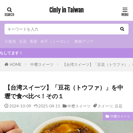
Cinly in Taiwan
小籠包
豆花
客家
米干（ミーガン）
東南アジア
カテゴリー
小籠包
豆花
客家
米干（ミーガン）
東南アジア
2024/1
タグ
HOME
中壢スイーツ
【台湾スイーツ】「豆花（トウファ）」
小烏来
グルメ
B級グルメ
小籠包
小吃
米干
朝ごはん
火鍋
スイーツ
【台湾スイーツ】「豆花（トウファ）」を中
カフェ
夜市
マッサージ
豆花
壢で食べ比べ！その１
観光スポット
観光工場
日式宿舎
2024-10-09
2025-04-15
中壢スイーツ
スイーツ
,
豆花
異国料理
ベトナム料理
タイ料理
インドネシア料理
日本食
ドリンクスタンド
中壢スイーツ
チェーンストア
お土産
眷村
客家