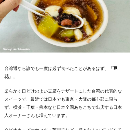
ホテル
交通アクセス
コインロッカー
基本情報
検索
台湾通なら誰でも一度は必ず食べたことがあるはず、「
豆
花
」。
柔らかく口どけのよい豆腐をデザートにした台湾の代表的な
スイーツで、最近では日本でも東京・大阪の都心部に限ら
ず、横浜・千葉・熊本など日本全国あちこちで出店する日本
人オーナーさんも増えています。
タピオカ・ピーナッツ・芋団子など、様々なトッピングをチ