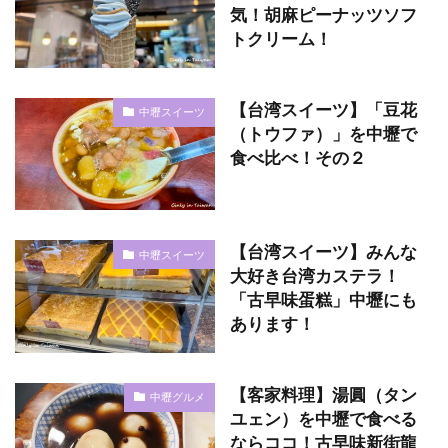
気！胡麻ピーナッツソフ
トクリーム！
【台湾スイーツ】「豆花
中壢スイーツ
（トウファ）」を中壢で
食べ比べ！その２
【台湾スイーツ】みんな
中壢スイーツ
大好き台湾カステラ！
「古早味蛋糕」中壢にも
あります！
【客家料理】湯圓（タン
中壢グルメ
ユェン）を中壢で食べる
ならココ！古早味新街龍