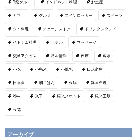
B級グルメ
インドネシア料理
お土産
カフェ
グルメ
コインロッカー
スイーツ
タイ料理
チェーンストア
ドリンクスタンド
ベトナム料理
ホテル
マッサージ
交通アクセス
基本情報
夜市
客家
小吃
小烏来
小籠包
日式宿舎
日本食
朝ごはん
火鍋
異国料理
眷村
米干
観光スポット
観光工場
豆花
アーカイブ