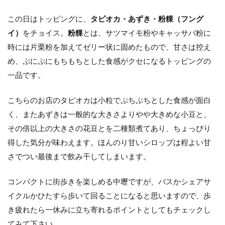
この日はトッピングに、
タピオカ・あずき・粉粿（フング
イ）
をチョイス。
粉粿
とは、サツマイモ粉やキャッサバ粉に
時には片栗粉を加えてゼリー状に固めたもので、甘さは控え
め、ぷにぷにもちもちとした食感がクセになるトッピングの
一品です。
こちらのお店のタピオカは小粒でぷちぷちとした食感が面白
く、またあずきは一般的な大きさよりやや大きめな小豆と、
その倍以上の大きさの花豆とを二種類煮てあり、ちょっぴり
得した気分が味わえます。ほんのり甘いシロップは程よい甘
さでつい最後まで飲み干してしまいます。
コンパクトに街歩きを楽しめる中壢ですが、バスかシェアサ
イクルかひたすら歩いて回ることになると思いますので、歩
き疲れたら一休みに立ち寄れるポイントとしてもチェックし
てみて下さい。