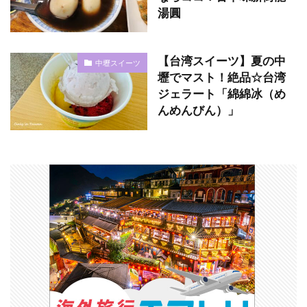
湯圓
【台湾スイーツ】夏の中
中壢スイーツ
壢でマスト！絶品☆台湾
ジェラート「綿綿冰（め
んめんびん）」