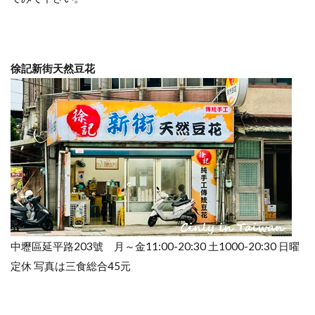
徐記新街天然豆花
中壢區延平路203號 月～金11:00-20:30 土1000-20:30 日曜
定休 写真は三食総合45元