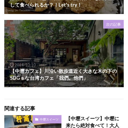
して食べられるか？！Let’s try！
次の記事
2024-10-10
【中壢カフェ】川沿い散歩道近く大きな木の下の
SDGｓな台湾カフェ「我們。他們」
関連する記事
【中壢スイーツ】中壢に
中壢スイーツ
来たら絶対食べて！大人