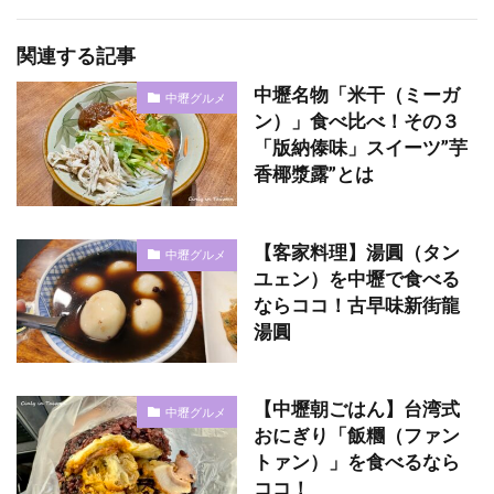
関連する記事
中壢名物「米干（ミーガ
中壢グルメ
ン）」食べ比べ！その３
「版納傣味」スイーツ”芋
香椰漿露”とは
【客家料理】湯圓（タン
中壢グルメ
ユェン）を中壢で食べる
ならココ！古早味新街龍
湯圓
【中壢朝ごはん】台湾式
中壢グルメ
おにぎり「飯糰（ファン
トァン）」を食べるなら
ココ！