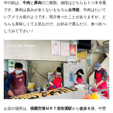
中の餡は、
牛肉
と
豚肉
の二種類。値段はどちらも１つ
５０元
です。豚肉は臭みが全くないもちろん
台湾産
、牛肉はたいて
いアメリカ産のようです。両方食べたことがありますが、ど
ちらも美味しくて人気なので、お好みで選んだり、食べ比べ
してみて下さい！
お店の場所は、
桃園空港ＭＲＴ老街溪駅
から
徒歩６分
。中豐