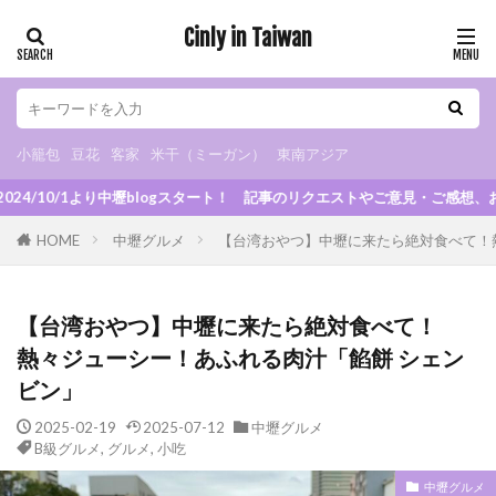
Cinly in Taiwan
小籠包
豆花
客家
米干（ミーガン）
東南アジア
カテゴリー
小籠包
豆花
客家
米干（ミーガン）
東南アジア
スタート！ 記事のリクエストやご意見・ご感想、お待ちしてます！
タグ
HOME
中壢グルメ
【台湾おやつ】中壢に来たら絶対食べて！
小烏来
グルメ
B級グルメ
小籠包
小吃
米干
朝ごはん
火鍋
スイーツ
【台湾おやつ】中壢に来たら絶対食べて！
カフェ
夜市
マッサージ
豆花
熱々ジューシー！あふれる肉汁「餡餅 シェン
観光スポット
観光工場
日式宿舎
ビン」
異国料理
ベトナム料理
タイ料理
2025-02-19
2025-07-12
中壢グルメ
インドネシア料理
日本食
ドリンクスタンド
B級グルメ
,
グルメ
,
小吃
チェーンストア
お土産
眷村
客家
中壢グルメ