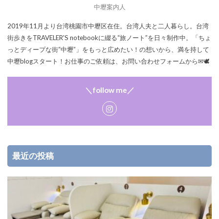
中壢案内人
2019年11月より台湾桃園市中壢区在住。台湾人夫と二人暮らし。台湾
街歩きをTRAVELER'S notebookに綴る“旅ノート”を日々制作中。「ちょ
っとディープな街“中壢”」をもっと広めたい！の想いから、満を持して
中壢blogスタート！お仕事のご依頼は、お問い合わせフォームから✉🕊
＼follow me／
最近の投稿