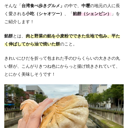
そんな「
台湾食べ歩きグルメ」
の中で、
中壢
の地元の人に長
く愛される
小吃（シャオツー）
、「
餡餅（シェンビン）
」を
ご紹介します！
餡餅
とは、
肉と野菜の餡を小麦粉でできた生地で包み、平た
く伸ばしてから油で焼いた餅
のこと。
きれいにひだを折って包まれた手のひらくらいの大きさの丸
い餅が、こんがりきつね色にからっと揚げ焼きされていて、
とにかく美味しそうです！