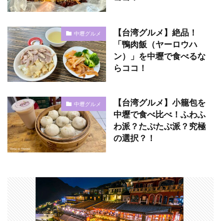
【台湾グルメ】絶品！
中壢グルメ
「鴨肉飯（ヤーロウハ
ン）」を中壢で食べるな
らココ！
【台湾グルメ】小籠包を
中壢グルメ
中壢で食べ比べ！ふわふ
わ派？たぷたぷ派？究極
の選択？！