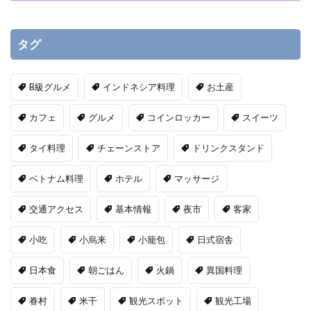
タグ
B級グルメ
インドネシア料理
お土産
カフェ
グルメ
コインロッカー
スイーツ
タイ料理
チェーンストア
ドリンクスタンド
ベトナム料理
ホテル
マッサージ
交通アクセス
基本情報
夜市
客家
小吃
小烏来
小籠包
日式宿舎
日本食
朝ごはん
火鍋
異国料理
眷村
米干
観光スポット
観光工場