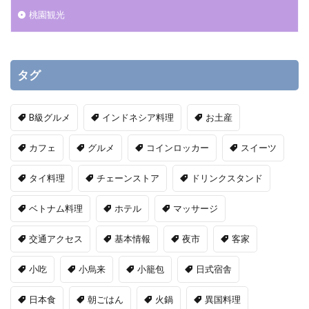
桃園観光
タグ
B級グルメ
インドネシア料理
お土産
カフェ
グルメ
コインロッカー
スイーツ
タイ料理
チェーンストア
ドリンクスタンド
ベトナム料理
ホテル
マッサージ
交通アクセス
基本情報
夜市
客家
小吃
小烏来
小籠包
日式宿舎
日本食
朝ごはん
火鍋
異国料理