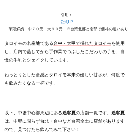
引用：
公式HP
芋頭鮮奶 中７０元 大９０元 ※台湾北部と南部で価格の違いあり
タロイモの名産地である
台中・大甲で採れたタロイモ
を使用
し、店内で蒸してから手作業でつぶしたこだわりの芋を、自
慢の牛乳とシェイクしています。
ねっとりとした食感とタロイモ本来の優しい甘さが、何度で
も飲みたくなる一杯です。
以下、中壢中心部周辺にある
迷客夏
の店舗一覧です。
迷客夏
は、中壢に限らず台北・台中など台湾全土に店舗があります
ので、見つけたら飲んでみて下さい！