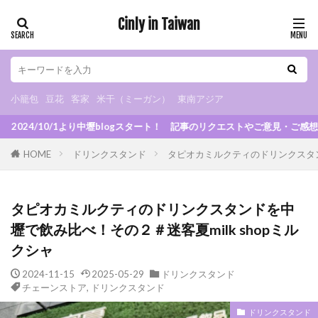
Cinly in Taiwan
小籠包
豆花
客家
米干（ミーガン）
東南アジア
カテゴリー
小籠包
豆花
客家
米干（ミーガン）
東南アジア
logスタート！ 記事のリクエストやご意見・ご感想、お待ちしてます！
タグ
HOME
ドリンクスタンド
タピオカミルクティのドリンクスタンド
小烏来
グルメ
B級グルメ
小籠包
小吃
米干
朝ごはん
火鍋
スイーツ
タピオカミルクティのドリンクスタンドを中
カフェ
夜市
マッサージ
豆花
壢で飲み比べ！その２＃迷客夏milk shopミル
観光スポット
観光工場
日式宿舎
クシャ
異国料理
ベトナム料理
タイ料理
2024-11-15
2025-05-29
ドリンクスタンド
インドネシア料理
日本食
ドリンクスタンド
チェーンストア
,
ドリンクスタンド
チェーンストア
お土産
眷村
客家
ドリンクスタンド