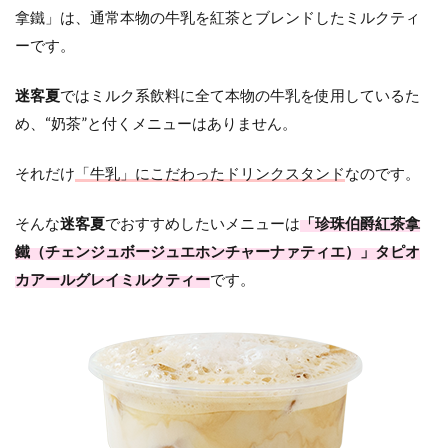
拿鐵」は、通常本物の牛乳を紅茶とブレンドしたミルクティ
ーです。
迷客夏
ではミルク系飲料に全て本物の牛乳を使用しているた
め、“奶茶”と付くメニューはありません。
それだけ
「牛乳」にこだわったドリンクスタンド
なのです。
そんな
迷客夏
でおすすめしたいメニューは
「珍珠伯爵紅茶拿
鐵（チェンジュボージュエホンチャーナァティエ）」
タピオ
カアールグレイミルクティー
です。