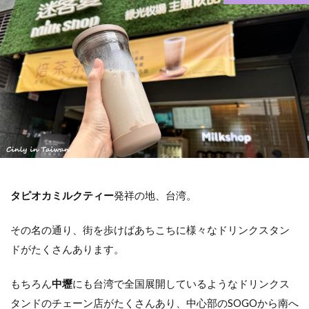
ホテル
交通アクセス
コインロッカー
基本情報
検索
タピオカミルクティー
発祥の地、台湾。
その名の通り、街を歩けばあちこちに様々なドリンクスタン
ドがたくさんあります。
もちろん
中壢
にも台湾で全国展開しているようなドリンクス
タンドのチェーン店がたくさんあり、中心部のSOGOから南へ