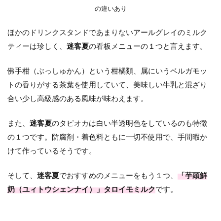
の違いあり
ほかのドリンクスタンドであまりないアールグレイのミルク
ティーは珍しく、
迷客夏
の看板メニューの１つと言えます。
佛手柑（ぶっしゅかん）という柑橘類、属にいうベルガモッ
トの香りがする茶葉を使用していて、美味しい牛乳と混ざり
合い少し高級感のある風味が味わえます。
また、
迷客夏
のタピオカは白い半透明色をしているのも特徴
の１つです。防腐剤・着色料ともに一切不使用で、手間暇か
けて作っているそうです。
そして、
迷客夏
でおすすめのメニューをもう１つ、
「芋頭鮮
奶（ユィトウシェンナイ）」タロイモミルク
です。