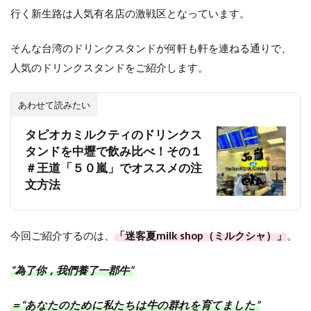
行く新生路は人気有名店の激戦区となっています。
そんな台湾のドリンクスタンドが何軒も軒を連ねる通りで、
人気のドリンクスタンドをご紹介します。
あわせて読みたい
タピオカミルクティのドリンクス
タンドを中壢で飲み比べ！その１
＃王道「５０嵐」でオススメの注
文方法
今回ご紹介するのは、
「迷客夏milk shop（ミルクシャ）」
。
“為了你，我們養了一郡牛”
＝“あなたのために私たちは牛の群れを育てました”