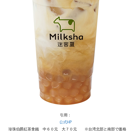
引用：
公式HP
珍珠伯爵紅茶拿鐵 中６０元 大７０元 ※台湾北部と南部で価格