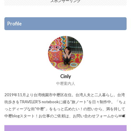
スポンサーリンク
Profile
Cinly
中壢案内人
2019年11月より台湾桃園市中壢区在住。台湾人夫と二人暮らし。台湾
街歩きをTRAVELER'S notebookに綴る“旅ノート”を日々制作中。「ちょ
っとディープな街“中壢”」をもっと広めたい！の想いから、満を持して
中壢blogスタート！お仕事のご依頼は、お問い合わせフォームから✉🕊