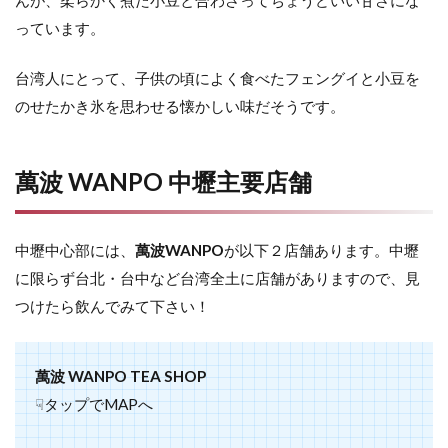
んが、柔らかく煮た小豆と合わさってちょうどいい甘さにな
っています。
台湾人にとって、子供の頃によく食べたフェングイと小豆を
のせたかき氷を思わせる懐かしい味だそうです。
萬波 WANPO
中壢主要店舗
中壢中心部には、
萬波WANPO
が以下２店舗あります。中壢
に限らず台北・台中など台湾全土に店舗がありますので、見
つけたら飲んでみて下さい！
萬波 WANPO TEA SHOP
☟タップでMAPへ