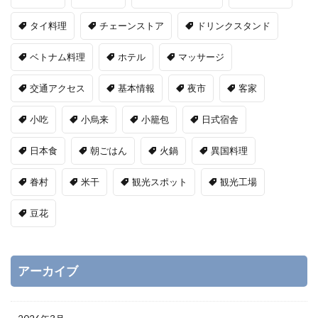
タイ料理
チェーンストア
ドリンクスタンド
ベトナム料理
ホテル
マッサージ
交通アクセス
基本情報
夜市
客家
小吃
小烏来
小籠包
日式宿舎
日本食
朝ごはん
火鍋
異国料理
眷村
米干
観光スポット
観光工場
豆花
アーカイブ