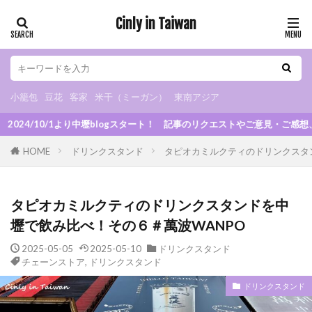
Cinly in Taiwan
小籠包
豆花
客家
米干（ミーガン）
東南アジア
カテゴリー
小籠包
豆花
客家
米干（ミーガン）
東南アジア
ogスタート！ 記事のリクエストやご意見・ご感想、お待ちしてます！
タグ
HOME
ドリンクスタンド
タピオカミルクティのドリンクスタ
小烏来
グルメ
B級グルメ
小籠包
小吃
米干
朝ごはん
火鍋
スイーツ
タピオカミルクティのドリンクスタンドを中
カフェ
夜市
マッサージ
豆花
壢で飲み比べ！その６＃萬波WANPO
観光スポット
観光工場
日式宿舎
2025-05-05
2025-05-10
ドリンクスタンド
異国料理
ベトナム料理
タイ料理
チェーンストア
,
ドリンクスタンド
インドネシア料理
日本食
ドリンクスタンド
ドリンクスタンド
チェーンストア
お土産
眷村
客家