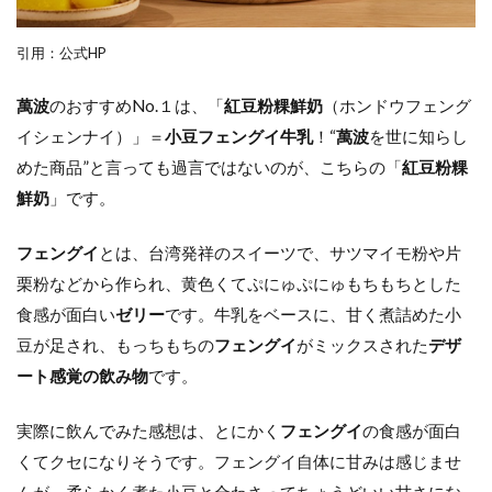
引用：公式HP
萬波
のおすすめNo.１は、「
紅豆粉粿鮮奶
（ホンドウフェング
イシェンナイ）」＝
小豆フェングイ牛乳
！“
萬波
を世に知らし
めた商品”と言っても過言ではないのが、こちらの「
紅豆粉粿
鮮奶
」です。
フェングイ
とは、台湾発祥のスイーツで、サツマイモ粉や片
栗粉などから作られ、黄色くてぷにゅぷにゅもちもちとした
食感が面白い
ゼリー
です。牛乳をベースに、甘く煮詰めた小
豆が足され、もっちもちの
フェングイ
がミックスされた
デザ
ート感覚の飲み物
です。
実際に飲んでみた感想は、とにかく
フェングイ
の食感が面白
くてクセになりそうです。フェングイ自体に甘みは感じませ