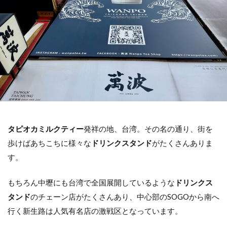
ホテル
交通アクセス
コインロッカー
基本情報
検索
タピオカミルクティー
発祥の地、台湾。その名の通り、街を
歩けばあちこちに様々な
ドリンクスタンド
がたくさんありま
す。
もちろん中壢にも台湾で全国展開しているような
ドリンクス
タンド
のチェーン店がたくさんあり、中心部のSOGOから南へ
行く新生路は人気有名店の激戦区となっています。